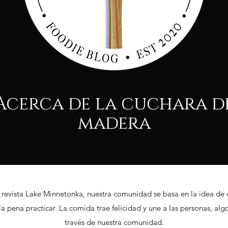
Acerca de la cuchara d
madera
 revista Lake Minnetonka, nuestra comunidad se basa en la idea de 
 la pena practicar. La comida trae felicidad y une a las personas, al
través de nuestra comunidad.