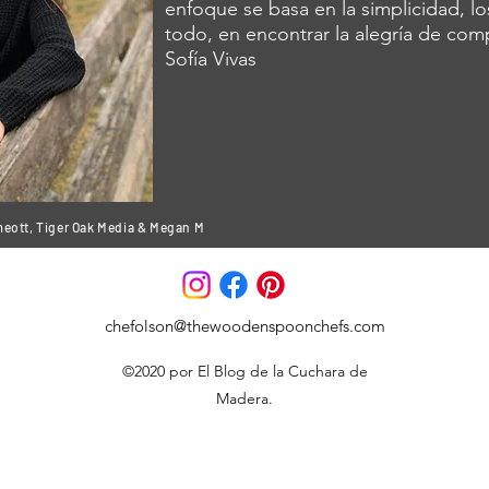
enfoque se basa en la simplicidad, lo
todo, en encontrar la alegría de co
Sofía Vivas
meott, Tiger Oak Media & Megan M
chefolson@thewoodenspoonchefs.com
©2020 por El Blog de la Cuchara de
Madera.