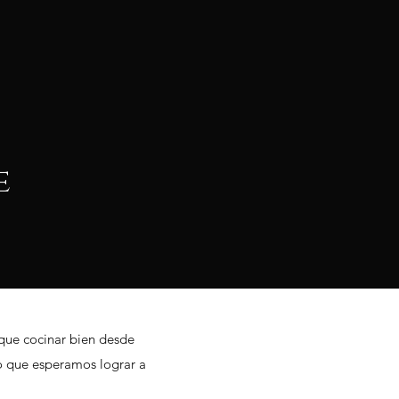
e
que cocinar bien desde
go que esperamos lograr a