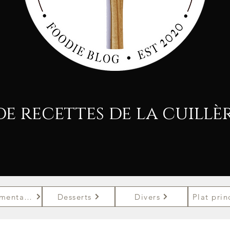
de recettes de la cuillè
Une alimentation saine
Desserts
Divers
Plat prin