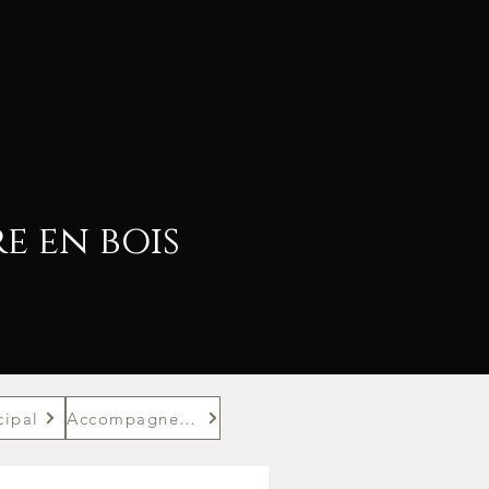
re en bois
cipal
Accompagnements